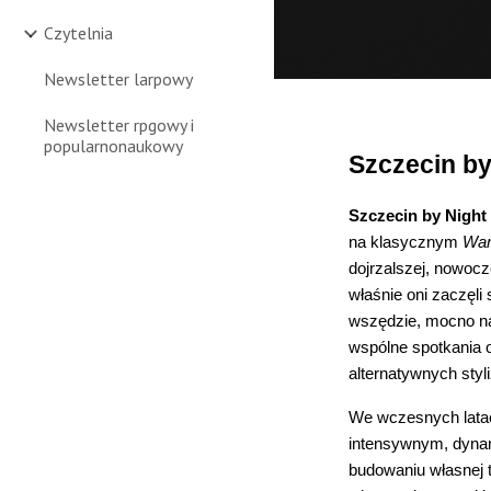
Czytelnia
Newsletter larpowy
Newsletter rpgowy i
popularnonaukowy
Szczecin by
Szczecin by Night
na klasycznym
Wam
dojrzalszej, nowoc
właśnie oni zaczęli
wszędzie, mocno na
wspólne spotkania o
alternatywnych styl
We wczesnych lata
intensywnym, dynam
budowaniu własnej 