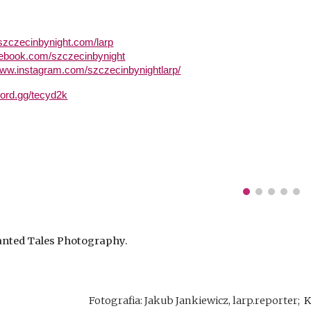
.szczecinbynight.com/larp
cebook.com/szczecinbynight
www.instagram.com/szczecinbynightlarp/
scord.gg/tecyd2k
hanted Tales Photography.
Fotografia: Jakub Jankiewicz, larp.reporter;
K
Report abuse