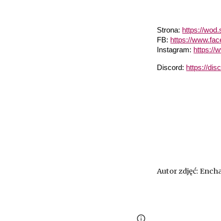
Strona:
https://wod
FB:
https://www.fa
Instagram:
https://
Discord:
https://di
Autor zdjęć: Enc
Page
Google Sites