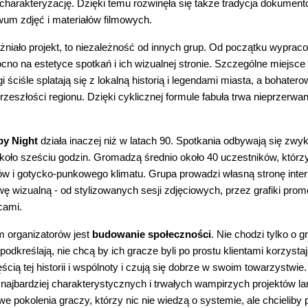
 charakteryzację. Dzięki temu rozwinęła się także tradycja dokument
um zdjęć i materiałów filmowych.
niało projekt, to niezależność od innych grup. Od początku wypraco
cno na estetyce spotkań i ich wizualnej stronie. Szczególne miejsc
i ściśle splatają się z lokalną historią i legendami miasta, a bohate
rzeszłości regionu. Dzięki cyklicznej formule fabuła trwa nieprzerwa
by Night
działa inaczej niż w latach 90. Spotkania odbywają się zw
około sześciu godzin. Gromadzą średnio około 40 uczestników, którzy
w i gotycko-punkowego klimatu. Grupa prowadzi własną stronę inte
ę wizualną - od stylizowanych sesji zdjęciowych, przez grafiki pro
wcami.
 organizatorów jest
budowanie społeczności
. Nie chodzi tylko o 
odkreślają, nie chcą by ich gracze byli po prostu klientami korzystaj
ścią tej historii i wspólnoty i czują się dobrze w swoim towarzystwi
 najbardziej charakterystycznych i trwałych wampirzych projektów l
we pokolenia graczy, którzy nic nie wiedzą o systemie, ale chcieliby