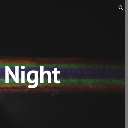
ion
 Night