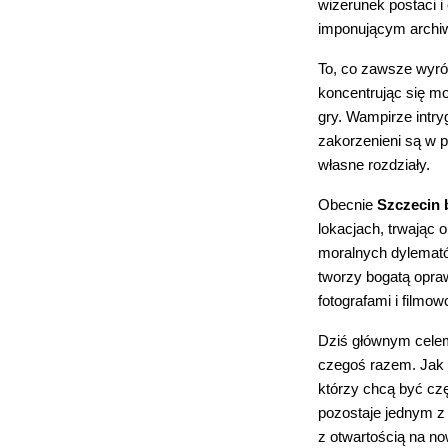
wizerunek postaci i
imponującym archiw
To, co zawsze wyróż
koncentrując się mo
gry. Wampirze intryg
zakorzenieni są w p
własne rozdziały.
Obecnie
Szczecin 
lokacjach, trwając 
moralnych dylemató
tworzy bogatą opraw
fotografami i filmo
Dziś głównym celem
czegoś razem. Jak p
którzy chcą być czę
pozostaje jednym z
z otwartością na no