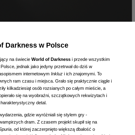
of Darkness w Polsce
ujący na świecie
World of Darkness
i przede wszystkim
olsce, jednak jako jedyny przetrwał do dziś w
 czasopismem internetowym
Inkluz
i ich znajomymi. To
wnych ram czasu i miejsca. Grało się praktycznie ciągle i
y kilkadziesiąt osób rozsianych po całym mieście, a
opierało się na wyobraźni, szczątkowych rekwizytach i
charakterystyczny detal.
wydarzenia, gdzie wyróżniali się stylem gry -
ampirzych dram. Z czasem projekt skupił się na
Spuria
, od której zaczerpnięto większą dbałość o