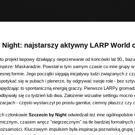
 Night: najstarszy aktywny LARP World 
to projekt larpowy działający nieprzerwanie od końcówki lat 90., baz
pirze: Maskaradzie
. Powstał w tym samym czasie co inne grupy w P
zesnej formie. Jego początki sięgają inicjatywy ludzi związanych z
 spotykać się w pubach i plenerze, by odgrywać swoje role - bez szty
pędzając to spontaniczną energią graczy. Pierwsze LARPy gromadził
dbywały się co tydzień lub dwa. Założenie wizualne settingu mocno 
izacjach - często wystarczył po prostu garnitur, ciemny płaszcz czy 
ch członkowie
Szczecin by Night
odwiedzali też inne ogólnopolskie 
icznym, czasem wręcz "niegrzecznym" na tle bardziej formalnych w
tożsamości. Kluczowym impulsem była inspiracja poznańską grupą