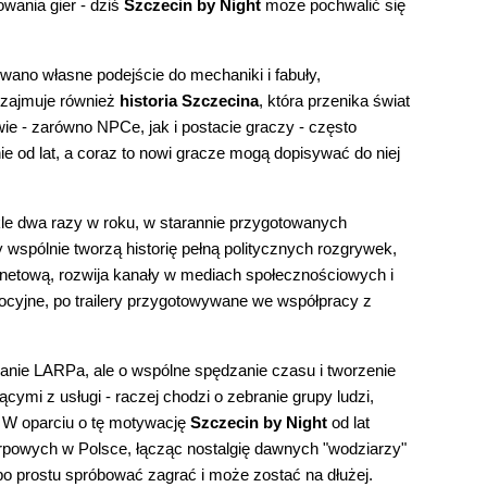
owania gier - dziś
Szczecin by Night
może pochwalić się
wano własne podejście do mechaniki i fabuły,
e zajmuje również
historia Szczecina
, która przenika świat
rowie - zarówno NPCe, jak i postacie graczy - często
nie od lat, a coraz to nowi gracze mogą dopisywać do niej
ykle dwa razy w roku, w starannie przygotowanych
 wspólnie tworzą historię pełną politycznych rozgrywek,
rnetową, rozwija kanały w mediach społecznościowych i
mocyjne, po trailery przygotowywane we współpracy z
granie LARPa, ale o wspólne spędzanie czasu i tworzenie
ącymi z usługi - raczej chodzi o zebranie grupy ludzi,
e. W oparciu o tę motywację
Szczecin by Night
od lat
arpowych w Polsce, łącząc nostalgię dawnych "wodziarzy"
 po prostu spróbować zagrać i może zostać na dłużej.