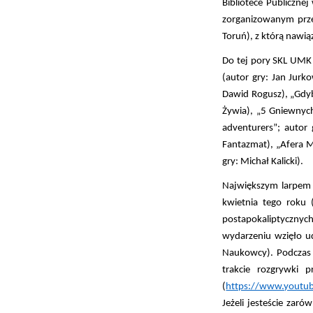
Bibliotece Publicznej
zorganizowanym prze
Toruń), z którą nawi
Do tej pory SKL UMK p
(autor gry: Jan Jurk
Dawid Rogusz), „Gdyby
Żywia), „5 Gniewnych
adventurers”; autor 
Fantazmat), „Afera Ma
gry: Michał Kalicki).
Największym larpem 
kwietnia tego roku 
postapokaliptycznych
wydarzeniu wzięło ud
Naukowcy). Podczas r
trakcie rozgrywki 
(
https://www.youtu
Jeżeli jesteście zar