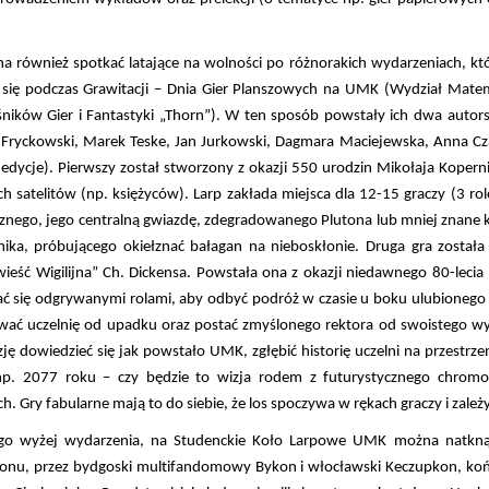
na również spotkać latające na wolności po różnorakich wydarzeniach, 
ą się podczas Grawitacji – Dnia Gier Planszowych na UMK (Wydział Mat
ników Gier i Fantastyki „Thorn”). W ten sposób powstały ich dwa autorski
j Fryckowski, Marek Teske, Jan Jurkowski, Dagmara Maciejewska, Anna Cz
 edycje). Pierwszy został stworzony z okazji 550 urodzin Mikołaja Koperni
ch satelitów (np. księżyców). Larp zakłada miejsca dla 12-15 graczy (3 
znego, jego centralną gwiazdę, zdegradowanego Plutona lub mniej znane ko
ika, próbującego okiełznać bałagan na nieboskłonie. Druga gra została
ieść Wigilijna” Ch. Dickensa. Powstała ona z okazji niedawnego 80-lecia 
ć się odgrywanymi rolami, aby odbyć podróż w czasie u boku ulubionego
wać uczelnię od upadku oraz postać zmyślonego rektora od swoistego wy
ję dowiedzieć się jak powstało UMK, zgłębić historię uczelni na przestrze
p. 2077 roku – czy będzie to wizja rodem z futurystycznego chromo
. Gry fabularne mają to do siebie, że los spoczywa w rękach graczy i zale
o wyżej wydarzenia, na Studenckie Koło Larpowe UMK można natknąć 
conu, przez bydgoski multifandomowy Bykon i włocławski Keczupkon, koń