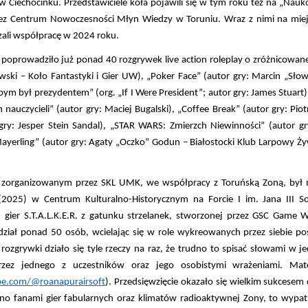
 w Ciechocinku. Przedstawiciele koła pojawili się w tym roku też na „Nauk
z Centrum Nowoczesności Młyn Wiedzy w Toruniu. Wraz z nimi na miejscu
ązali współpracę w 2024 roku.
oprowadziło już ponad 40 rozgrywek live action roleplay o zróżnicowanej t
owski – Koło Fantastyki i Gier UW), „Poker Face” (autor gry: Marcin „Sło
m był prezydentem” (org. „If I Were President”; autor gry: James Stuart),
 nauczycieli” (autor gry: Maciej Bugalski), „Coffee Break” (autor gry: P
gry: Jesper Stein Sandal), „STAR WARS: Zmierzch Niewinności” (autor g
yerling” (autor gry: Agaty „Oczko” Godun – Białostocki Klub Larpowy Żywia
zorganizowanym przez SKL UMK, we współpracy z Toruńską Zoną, był na r
(2025) w Centrum Kulturalno-Historycznym na Forcie I im. Jana III S
 gier S.T.A.L.K.E.R. z gatunku strzelanek, stworzonej przez GSC Game 
ział ponad 50 osób, wcielając się w role wykreowanych przez siebie post
ozgrywki działo się tyle rzeczy na raz, że trudno to spisać słowami w j
przez jednego z uczestników oraz jego osobistymi wrażeniami. Mat
be.com/@roanapurairsoft
). Przedsięwzięcie okazało się wielkim sukcese
ówno fanami gier fabularnych oraz klimatów radioaktywnej Zony, to wypat