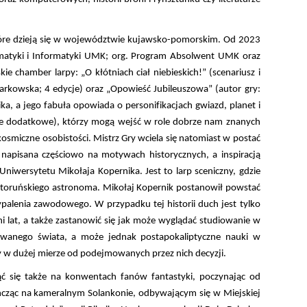
które dzieją się w województwie kujawsko-pomorskim. Od 2023
ematyki i Informatyki UMK; org. Program Absolwent UMK oraz
e chamber larpy: „O kłótniach ciał niebieskich!” (scenariusz i
arkowska; 4 edycje) oraz „Opowieść Jubileuszowa” (autor gry:
ka, a jego fabuła opowiada o personifikacjach gwiazd, planet i
role dodatkowe), którzy mogą wejść w role dobrze nam znanych
smiczne osobistości. Mistrz Gry wciela się natomiast w postać
 napisana częściowo na motywach historycznych, a inspiracją
Uniwersytetu Mikołaja Kopernika. Jest to larp sceniczny, gdzie
 toruńskiego astronoma. Mikołaj Kopernik postanowił powstać
palenia zawodowego. W przypadku tej historii duch jest tylko
ni lat, a także zastanowić się jak może wyglądać studiowanie w
wanego świata, a może jednak postapokaliptyczne nauki w
ży w dużej mierze od podejmowanych przez nich decyzji.
się także na konwentach fanów fantastyki, poczynając od
cząc na kameralnym Solankonie, odbywającym się w Miejskiej