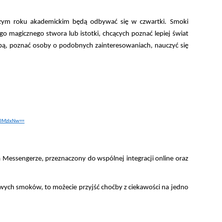
szym roku akademickim będą odbywać się w czwartki. Smoki
go magicznego stwora lub istotki, chcących poznać lepiej świat
obą, poznać osoby o podobnych zainteresowaniach, nauczyć się
c0MzIxNw==
Messengerze, przeznaczony do wspólnej integracji online oraz
ikowych smoków, to możecie przyjść choćby z ciekawości na jedno