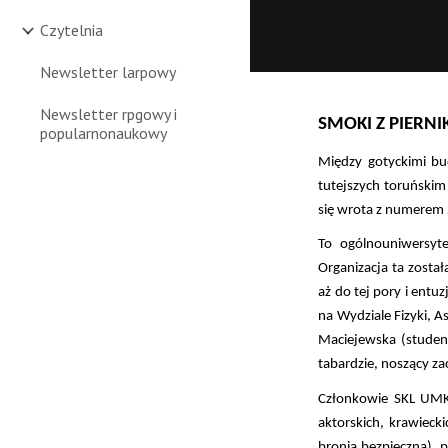
Czytelnia
Newsletter larpowy
Newsletter rpgowy i
SMOKI Z PIERN
popularnonaukowy
Między gotyckimi bu
tutejszych toruńskim
się wrota z numerem 
To ogólnouniwersyte
Organizacja ta zosta
aż do tej pory i entu
na Wydziale Fizyki, 
Maciejewska (studen
tabardzie, noszący za
Członkowie SKL UMK
aktorskich, krawiecki
bronią bezpieczną), 