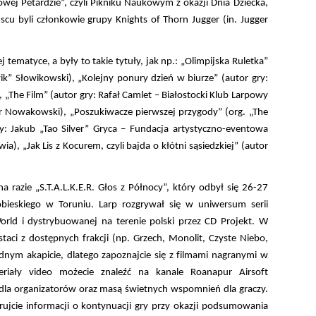
owej Petardzie”, czyli Pikniku Naukowym z okazji Dnia Dziecka,
 byli członkowie grupy Knights of Thorn Jugger (in. Jugger
ematyce, a były to takie tytuły, jak np.: „Olimpijska Ruletka”
wik” Słowikowski), „Kolejny ponury dzień w biurze” (autor gry:
 „The Film” (autor gry: Rafał Camlet – Białostocki Klub Larpowy
iotr Nowakowski), „Poszukiwacze pierwszej przygody” (org. „The
ry: Jakub „Tao Silver” Gryca – Fundacja artystyczno-eventowa
), „Jak Lis z Kocurem, czyli bajda o kłótni sąsiedzkiej” (autor
azie „S.T.A.L.K.E.R. Głos z Północy”, który odbył się 26-27
obieskiego w Toruniu. Larp rozgrywał się w uniwersum serii
World i dystrybuowanej na terenie polski przez CD Projekt. W
aci z dostępnych frakcji (np. Grzech, Monolit, Czyste Niebo,
ednym akapicie, dlatego zapoznajcie się z filmami nagranymi w
eriały video możecie znaleźć na kanale Roanapur Airsoft
m dla organizatorów oraz masą świetnych wspomnień dla graczy.
rujcie informacji o kontynuacji gry przy okazji podsumowania