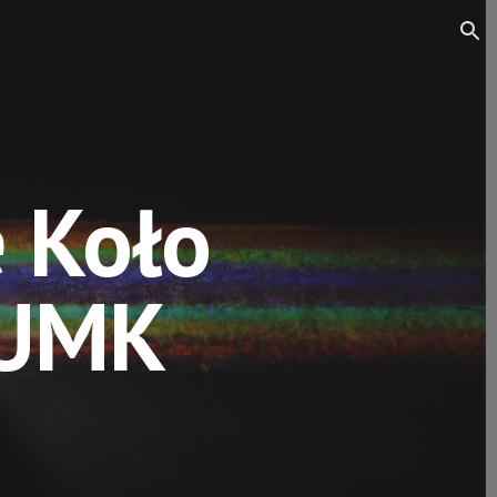
ion
 Koło
 UMK