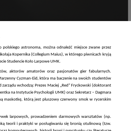
K
go polskiego astronoma, można odnaleźć miejsce zwane przez
ołaja Kopernika (Collegium Maius), w którego piwnicach kryją
ożecie Studencie Koło Larpowe UMK.
ntów, aktorów amatorów oraz pasjonatów gier fabularnych.
. Marzenny Cyzman-Eid, która ma baczenie na swoich studentów
kład zarządu wchodzą: Prezes Maciej „Red” Fryckowski (doktorant
dentka na Instytucie Psychologii UMK) oraz Sekretarz – Dagmara
ą maskotkę, którą jest pluszowy czerwony smok w rycerskim
grywek larpowych, prowadzeniem darmowych warsztatów (np.
uką teorii i praktyki w posługiwaniu się bronią otulinową (tzw.
az komputerowych, historii broni i rynsztunku czy literaturze