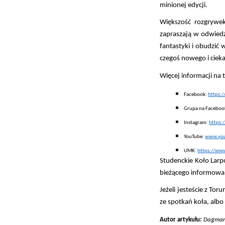
minionej edycji.
Większość rozgrywe
zapraszają w odwiedz
fantastyki i obudzić
czegoś nowego i ciek
Więcej informacji na 
Facebook:
https:
Grupa na Faceboo
Instagram:
https:
YouTube:
www.yo
UMK:
https://www
Studenckie Koło Larp
bieżącego informowa
Jeżeli jesteście z To
ze spotkań koła, albo
Autor artykułu:
Dagmar