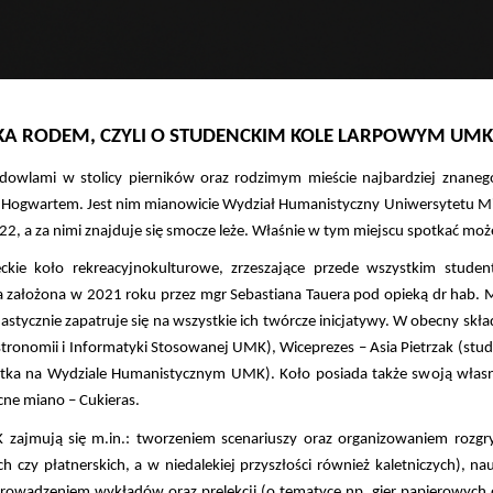
IKA RODEM, CZYLI O STUDENCKIM KOLE LARPOWYM UM
dowlami w stolicy pierników oraz rodzimym mieście najbardziej znane
 Hogwartem. Jest nim mianowicie Wydział Humanistyczny Uniwersytetu Mik
22, a za nimi znajduje się smocze leże. Właśnie w tym miejscu spotkać m
ckie koło rekreacyjnokulturowe, zrzeszające przede wszystkim stude
ła założona w 2021 roku przez mgr Sebastiana Tauera pod opieką dr hab
zjastycznie zapatruje się na wszystkie ich twórcze inicjatywy. W obecny s
Astronomii i Informatyki Stosowanej UMK), Wiceprezes – Asia Pietrzak (stu
tka na Wydziale Humanistycznym UMK). Koło posiada także swoją własn
cne miano – Cukieras.
 zajmują się m.in.: tworzeniem scenariuszy oraz organizowaniem roz
ch czy płatnerskich, a w niedalekiej przyszłości również kaletniczych), na
prowadzeniem wykładów oraz prelekcji (o tematyce np. gier papierowych or