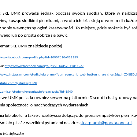
k SKL UMK prowadzi jednak podczas swoich spotkań, które w najbliż
iny, kusząc słodkimi piernikami, a wrota ich leża stoją otworem dla każde
 w sobie wewnętrzny ogień kreatywności. To miejsce, gdzie możecie być s
awego lub po prostu dobrze się bawić.
temat SKL UMK znajdziecie poniżej:
//www.facebook.com/profile.php?id=100076206938559
ku:
https://www.facebook.com/groups/931635704101126/
//www.instagram.com/studkololarp_umk?utm_source=ig_web_button_share_sheet&igsh=ZDNlZD
utube.com/@studlarpUMK
.umk.pl/studenci/organizacje/organizacje/?id=1540
owe UMK posiada również serwer na platformie Discord i chat grupowy na 
nia społeczności o nadchodzących wydarzeniach.
runia lub okolic, a także chcielibyście dołączyć do grona sympatyków piern
 śmiało pisać z wszelkimi pytaniami na adres
sklarp.umk@poczta.onet.pl
.
a Maciejewska