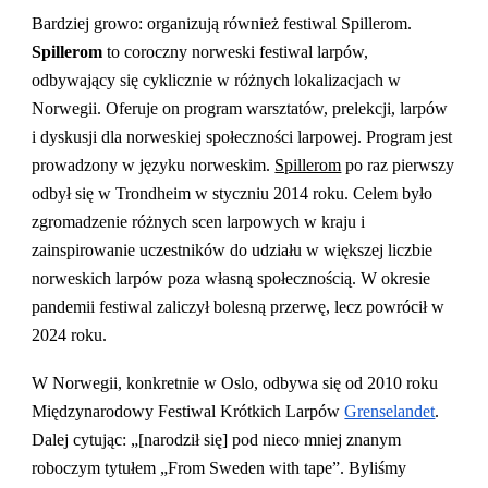
Bardziej growo: organizują również festiwal Spillerom.
Spillerom
to coroczny norweski festiwal larpów,
odbywający się cyklicznie w różnych lokalizacjach w
Norwegii. Oferuje on program warsztatów, prelekcji, larpów
i dyskusji dla norweskiej społeczności larpowej. Program jest
prowadzony w języku norweskim.
Spillerom
po raz pierwszy
odbył się w Trondheim w styczniu 2014 roku. Celem było
zgromadzenie różnych scen larpowych w kraju i
zainspirowanie uczestników do udziału w większej liczbie
norweskich larpów poza własną społecznością. W okresie
pandemii festiwal zaliczył bolesną przerwę, lecz powrócił w
2024 roku.
W Norwegii, konkretnie w Oslo, odbywa się od 2010 roku
Międzynarodowy Festiwal Krótkich Larpów
Grenselandet
.
Dalej cytując: „[narodził się] pod nieco mniej znanym
roboczym tytułem „From Sweden with tape”. Byliśmy