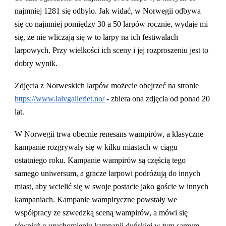
najmniej 1281 się odbyło. Jak widać, w Norwegii odbywa
się co najmniej pomiędzy 30 a 50 larpów rocznie, wydaje mi
się, że nie wliczają się w to larpy na ich festiwalach
larpowych. Przy wielkości ich sceny i jej rozproszeniu jest to
dobry wynik.
Zdjęcia z Norweskich larpów możecie obejrzeć na stronie
https://www.laivgalleriet.no/
- zbiera ona zdjęcia od ponad 20
lat.
W Norwegii trwa obecnie renesans wampirów, a klasyczne
kampanie rozgrywały się w kilku miastach w ciągu
ostatniego roku. Kampanie wampirów są częścią tego
samego uniwersum, a gracze larpowi podróżują do innych
miast, aby wcielić się w swoje postacie jako goście w innych
kampaniach. Kampanie wampiryczne powstały we
współpracy ze szwedzką sceną wampirów, a mówi się
również o uruchomieniu kampanii duńskiej w tym samym