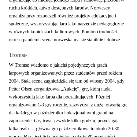
ruchu krótkich, łatwo dostępnych larpów. Norwescy
organizatorzy rozpoczęli również projekty edukacyjne i
społeczne, wykorzystując larp jako narzędzie pedagogiczne
w różnych kontekstach kulturowych. Pomimo trudności
okresu pandemii scena norweska ma się stabilnie i dobrze.
Tromsø
W Tromsø wiadomo o jakichś pojedynczych grach
larpowych organizowanych przez studentów przed rokiem
2004. Stała scena zagnieździła się tam od wiosny 2004, gdy
Petter Olsen zorganizował „Aukcję”, grę, którą nadal
wykorzystują jako larpa dla początkujących. Później
organizowano 1-3 gry rocznie, zazwyczaj z dużą, otwartą grą
dla każdego w październiku i okazjonalnymi grami na
zaproszenie. Gry trwają zwykle kilka godzin, przyciągają
kilka osób — główna gra październikowa to około 20-30
graczy. Bazą jest lista mailingowa około 80 przyjaciół i