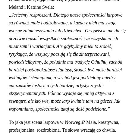
Meland i Katrine Svela:
„Jesteśmy rozproszeni. Dlatego nasze społeczności larpowe
są również małe i odizolowane, a każda z nich ma swoje
własne zainteresowania lub dziwactwa. Oczywiście nie da się
uczciwie opisać wszystkich społeczności ze wszystkimi ich
niuansami i wariacjami. Ale gdybyśmy mieli to zrobić,
ryzykując, że wszyscy poczują się źle zinterpretowani,
powiedzielibyśmy, że południe ma tradycję Cthulhu, zachód
bardziej post-apokalipsę i fantasy, środek być może bardziej
wikingów i steampunk, a wschód jest podzielony między
entuzjastów historii a tych bardziej artystycznych i
eksperymentalnych. Północ wydaje się mniej aktywna z
zewnątrz, ale kto wie, może larp kwitnie tam na górze! Jak
wspomniano, społeczności tutaj są dość podzielone.”
To jaka jest scena larpowa w Norwegii? Mała, kreatywna,
profesjonalna, rozdrobiona. Te słowa wracają co chwila.