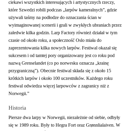
ciekawi wszystkich interesujących i artystycznych rzeczy,
które Szwedzi robili podczas „larpów kameralnych”, gdzie
używali taśmy na podłodze do oznaczania ścian w
wyimaginowanej scenerii i grali w zwykłych ubraniach przez
zaledwie kilka godzin. Larp Factory również działał w tym
czasie od około roku, a społeczność Oslo miała do
zaprezentowania kilka nowych larpów. Festiwal okazał się
sukcesem i od tamtej pory organizowany jest co roku pod
nazwą Grenselandet (co po norwesku oznacza „krainę
przygraniczną”). Obecnie festiwal składa się z około 15
krótkich larpów i około 100 uczestników. Każdego roku
festiwal odwiedza więcej larpowców z zagranicy niż z
Norwegii.”
Historia
Piersze dwa larpy w Norwegii, niezależnie od siebie, odbyły
się w 1989 roku. Były to Hegra Fort oraz Grønnlialaiven. W