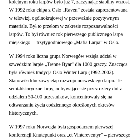
kolejnym roku larpów było już 7, zaczynając stabilny wzrost.
W 1992 roku ekipa z Oslo „Raven” została zaprezentowana
w telewizji ogólnokrajowej w przeważnie pozytywnym
materiale. Był to przełom w zakresie rozpoznawalności
larpów. To był również rok pierwszego publicznego larpa
miejskiego – trzytygodniowego „Mafia Larpa” w Oslo.
W 1994 roku liczna grupa Norwegów wzięła udział w
szwedzkim larpie „Trenne Byar” dla 1000 graczy. Znacząca
była również tradycja Oslo Winter Larp (1992-2002).
Stanowiła kluczowy etap rozwoju norweskiego larpu. Te
semi-historyczne larpy, odbywające się przez cztery dni z
udziałem 50-100 uczestników, koncentrowały się na
odtwarzaniu życia codziennego określonych okresów
historycznych.
W 1997 roku Norwegia była gospodarzem pierwszej
konferencji Knutepunkt oraz „et Vintereventyr” – pierwszego