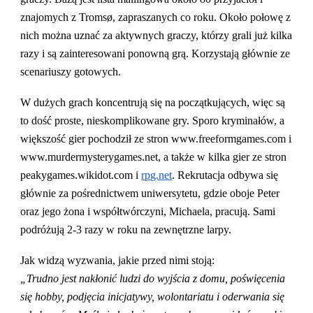
znajomych z Tromsø, zapraszanych co roku. Około połowę z
nich można uznać za aktywnych graczy, którzy grali już kilka
razy i są zainteresowani ponowną grą. Korzystają głównie ze
scenariuszy gotowych.
W dużych grach koncentrują się na początkujących, więc są
to dość proste, nieskomplikowane gry. Sporo kryminałów, a
większość gier pochodził ze stron www.freeformgames.com i
www.murdermysterygames.net, a także w kilka gier ze stron
peakygames.wikidot.com i
rpg.net
. Rekrutacja odbywa się
głównie za pośrednictwem uniwersytetu, gdzie oboje Peter
oraz jego żona i współtwórczyni, Michaela, pracują. Sami
podróżują 2-3 razy w roku na zewnętrzne larpy.
Jak widzą wyzwania, jakie przed nimi stoją:
„Trudno jest nakłonić ludzi do wyjścia z domu, poświęcenia
się hobby, podjęcia inicjatywy, wolontariatu i oderwania się