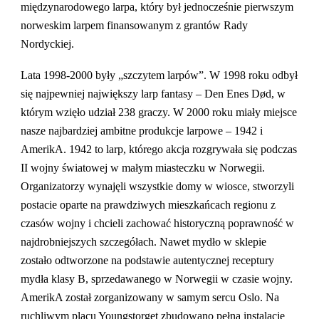
międzynarodowego larpa, który był jednocześnie pierwszym
norweskim larpem finansowanym z grantów Rady
Nordyckiej.
Lata 1998-2000 były „szczytem larpów”. W 1998 roku odbył
się najpewniej największy larp fantasy – Den Enes Død, w
którym wzięło udział 238 graczy. W 2000 roku miały miejsce
nasze najbardziej ambitne produkcje larpowe – 1942 i
AmerikA. 1942 to larp, ​​którego akcja rozgrywała się podczas
II wojny światowej w małym miasteczku w Norwegii.
Organizatorzy wynajęli wszystkie domy w wiosce, stworzyli
postacie oparte na prawdziwych mieszkańcach regionu z
czasów wojny i chcieli zachować historyczną poprawność w
najdrobniejszych szczegółach. Nawet mydło w sklepie
zostało odtworzone na podstawie autentycznej receptury
mydła klasy B, sprzedawanego w Norwegii w czasie wojny.
AmerikA został zorganizowany w samym sercu Oslo. Na
ruchliwym placu Youngstorget zbudowano pełną instalację