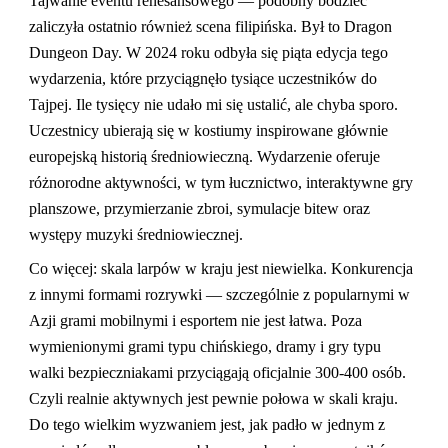
Tajwanie eventu renesansowego — podobny bodziec
zaliczyła ostatnio również scena filipińska. Był to Dragon
Dungeon Day. W 2024 roku odbyła się piąta edycja tego
wydarzenia, które przyciągnęło tysiące uczestników do
Tajpej. Ile tysięcy nie udało mi się ustalić, ale chyba sporo.
Uczestnicy ubierają się w kostiumy inspirowane głównie
europejską historią średniowieczną. Wydarzenie oferuje
różnorodne aktywności, w tym łucznictwo, interaktywne gry
planszowe, przymierzanie zbroi, symulacje bitew oraz
występy muzyki średniowiecznej.
Co więcej: skala larpów w kraju jest niewielka. Konkurencja
z innymi formami rozrywki — szczególnie z popularnymi w
Azji grami mobilnymi i esportem nie jest łatwa. Poza
wymienionymi grami typu chińskiego, dramy i gry typu
walki bezpieczniakami przyciągają oficjalnie 300-400 osób.
Czyli realnie aktywnych jest pewnie połowa w skali kraju.
Do tego wielkim wyzwaniem jest, jak padło w jednym z