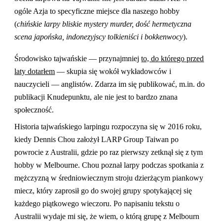
ogóle Azja to specyficzne miejsce dla naszego hobby
(
chińskie larpy bliskie mystery murder, dość hermetyczna
scena japońska, indonezyjscy tolkieniści i bokkenwocy
).
Środowisko tajwańskie — przynajmniej
to, do którego przed
laty dotarłem
— skupia się wokół wykładowców i
nauczycieli — anglistów. Zdarza im się publikować, m.in. do
publikacji Knudepunktu, ale nie jest to bardzo znana
społeczność.
Historia tajwańskiego larpingu rozpoczyna się w 2016 roku,
kiedy Dennis Chou założył LARP Group Taiwan po
powrocie z Australii, gdzie po raz pierwszy zetknął się z tym
hobby w Melbourne. Chou poznał larpy podczas spotkania z
mężczyzną w średniowiecznym stroju dzierżącym piankowy
miecz, który zaprosił go do swojej grupy spotykającej się
każdego piątkowego wieczoru. Po napisaniu tekstu o
Australii wydaje mi się, że wiem, o którą grupę z Melbourn