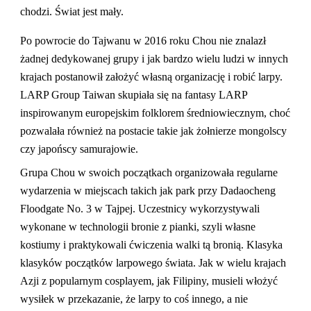
chodzi. Świat jest mały.
Po powrocie do Tajwanu w 2016 roku Chou nie znalazł
żadnej dedykowanej grupy i jak bardzo wielu ludzi w innych
krajach postanowił założyć własną organizację i robić larpy.
LARP Group Taiwan skupiała się na fantasy LARP
inspirowanym europejskim folklorem średniowiecznym, choć
pozwalała również na postacie takie jak żołnierze mongolscy
czy japońscy samurajowie.
Grupa Chou w swoich początkach organizowała regularne
wydarzenia w miejscach takich jak park przy Dadaocheng
Floodgate No. 3 w Tajpej. Uczestnicy wykorzystywali
wykonane w technologii bronie z pianki, szyli własne
kostiumy i praktykowali ćwiczenia walki tą bronią. Klasyka
klasyków początków larpowego świata. Jak w wielu krajach
Azji z popularnym cosplayem, jak Filipiny, musieli włożyć
wysiłek w przekazanie, że larpy to coś innego, a nie