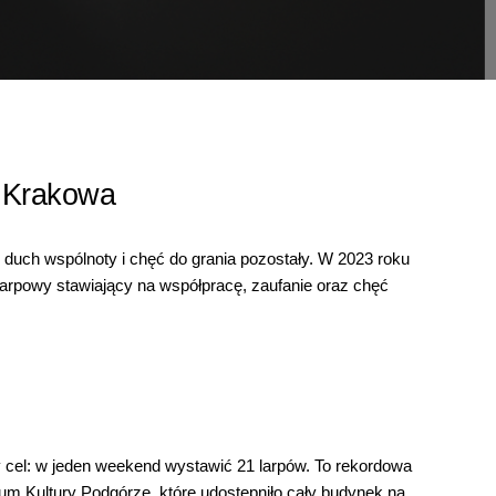
 Krakowa
ale duch wspólnoty i chęć do grania pozostały. W 2023 roku
larpowy stawiający na współpracę, zaufanie oraz chęć
y cel: w jeden weekend wystawić 21 larpów. To rekordowa
rum Kultury Podgórze, które udostępniło cały budynek na