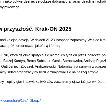
my jako potwierdzenie, że dobrze dobrana gra, jasny deadline i odro
 wyjątkowego.
w przyszłość: Krak-ON 2025
 nad kolejną edycją. W dniach 21-23 listopada zaprosimy Was do K
oczą różnorodnością, jakością i formą.
-ONu, która dzielnie spotyka się niemal co tydzień przez półrocze p
, Błażej Kardyś, Beata Subczak, Gosia Baranowska, Andrzej Pajdz
ł Onti Jeniec, Zbyszek Andrzejewski. Natomiast na samym wydarzen
alny skład organizacyjny będzie znajdował się na naszej stronie.
ły - opisy gier i nazwiska twórców zaczniemy ujawniać już wkrótce.
ok.com/share/15a4n2boqz/