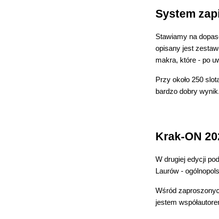
System zapi
Stawiamy na dopasow
opisany jest zesta
makra, które - po u
Przy około 250 slot
bardzo dobry wynik.
Krak-ON 2024
W drugiej edycji p
Laurów - ogólnopols
Wśród zaproszonych
jestem współautore