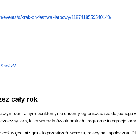
om/events/s/krak-on-festiwal-larpowy/1187418559540149/
TaSnnJzV
ez cały rok
 naszym centralnym punktem, nie chcemy ograniczać się do jednego 
ezależny larp, kilka warsztatów aktorskich i regularne integracje lar
o coś więcej niż gra - to przestrzeń twórcza, relacyjna i społeczna.