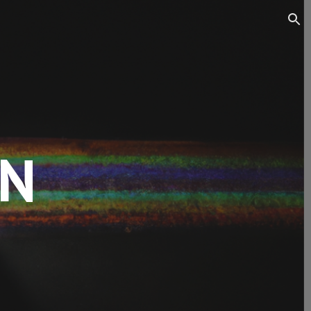
ion
ON