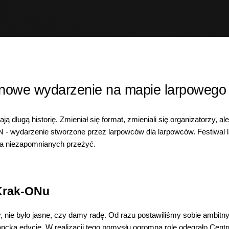
 nowe wydarzenie na mapie larpowego
ją długą historię. Zmieniał się format, zmieniali się organizatorzy, 
ON - wydarzenie stworzone przez larpowców dla larpowców. Festiwal 
ia niezapomnianych przeżyć.
Krak-ONu
, nie było jasne, czy damy radę. Od razu postawiliśmy sobie ambitn
tancką edycję. W realizacji tego pomysłu ogromną rolę odegrało Cent