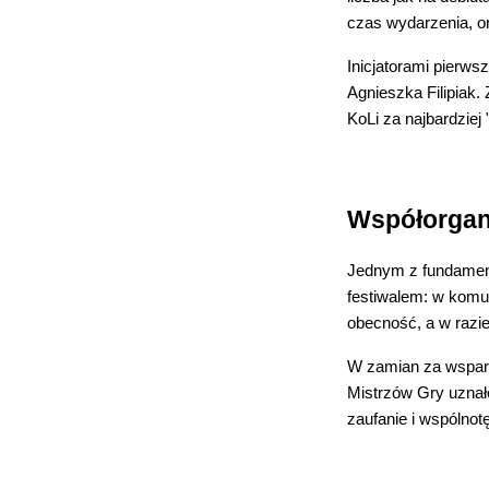
czas wydarzenia, or
Inicjatorami pierws
Agnieszka Filipiak.
KoLi za najbardziej
Współorgan
Jednym z fundament
festiwalem: w komun
obecność, a w razie
W zamian za wsparci
Mistrzów Gry uznało
zaufanie i wspólnot