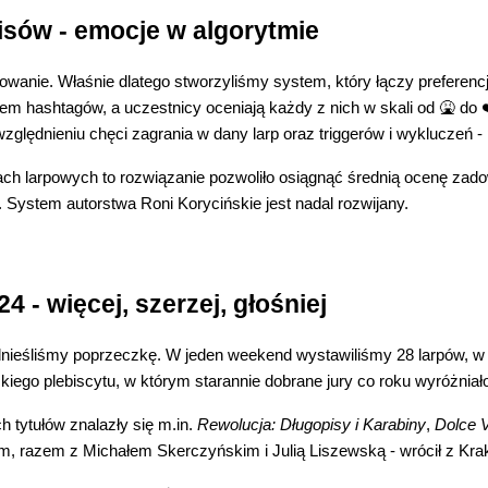
sów - emocje w algorytmie
anie. Właśnie dlatego stworzyliśmy system, który łączy preferencje
wem hashtagów, a uczestnicy oceniają każdy z nich w skali od 🤮 do
względnieniu chęci zagrania w dany larp oraz triggerów i wykluczeń 
ach larpowych to rozwiązanie pozwoliło osiągnąć średnią ocenę zado
 System autorstwa Roni Korycińskie jest nadal rozwijany.
 - więcej, szerzej, głośniej
odnieśliśmy poprzeczkę. W jeden weekend wystawiliśmy 28 larpów, 
kiego plebiscytu, w którym starannie dobrane jury co roku wyróżniało
 tytułów znalazły się m.in.
Rewolucja: Długopisy i Karabiny
,
Dolce V
m, razem z Michałem Skerczyńskim i Julią Liszewską - wrócił z Kr