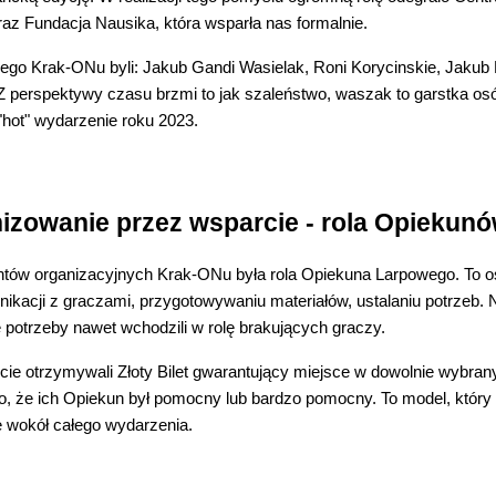
az Fundacja Nausika, która wsparła nas formalnie.
zego Krak-ONu byli: Jakub Gandi Wasielak, Roni Korycinskie, Jakub 
 Z perspektywy czasu brzmi to jak szaleństwo, waszak to garstka osó
 "hot" wydarzenie roku 2023.
izowanie przez wsparcie - rola Opiekun
ów organizacyjnych Krak-ONu była rola Opiekuna Larpowego. To os
ikacji z graczami, przygotowywaniu materiałów, ustalaniu potrzeb. 
 potrzeby nawet wchodzili w rolę brakujących graczy.
e otrzymywali Złoty Bilet gwarantujący miejsce w dowolnie wybrany
, że ich Opiekun był pomocny lub bardzo pomocny. To model, który 
ę wokół całego wydarzenia.