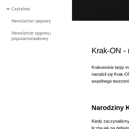
Czytelnia
Newsletter larpowy
Newsletter rpgowy i
popularnonaukowy
Krak-ON -
Krakowskie larpy ma
narodził się Krak-
wspólnego tworzen
Narodziny 
Kiedy zaczynaliśmy
liczba jak na debiu