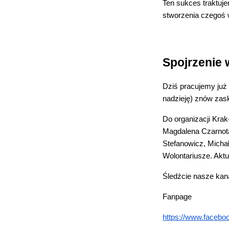
Ten sukces traktuje
stworzenia czegoś
Spojrzenie 
Dziś pracujemy już
nadzieję) znów zask
Do organizacji Krak
Magdalena Czarnota
Stefanowicz, Micha
Wolontariusze. Aktu
Śledźcie nasze kana
Fanpage
https://www.facebo