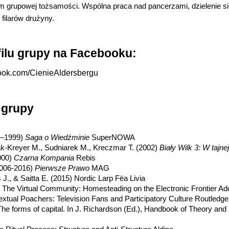
em grupowej tożsamości. Wspólna praca nad pancerzami, dzielenie si
 filarów drużyny.
filu grupy na Facebooku:
book.com/CienieAldersbergu
a grupy
4–1999)
Saga o Wiedźminie
SuperNOWA
k-Kreyer M., Sudniarek M., Kreczmar T. (2002)
Biały Wilk 3: W tajn
000)
Czarna Kompania
Rebis
2006-2016)
Pierwsze Prawo
MAG
J., & Saitta E. (2015) Nordic Larp Fëa Livia
) The Virtual Community: Homesteading on the Electronic Frontier A
extual Poachers: Television Fans and Participatory Culture Routledge
The forms of capital. In J. Richardson (Ed.), Handbook of Theory and