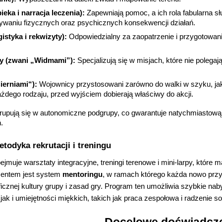
eka i narracja leczenia):
Zapewniają pomoc, a ich rola fabularna słu
ywaniu fizycznych oraz psychicznych konsekwencji działań.
istyka i rekwizyty):
Odpowiedzialny za zaopatrzenie i przygotowani
y (zwani „Widmami”):
Specjalizują się w misjach, które nie polega
ierniami“):
Wojownicy przystosowani zarówno do walki w szyku, jak
ażdego rodzaju, przed wyjściem dobierają właściwy do akcji.
rupują się w autonomiczne podgrupy, co gwarantuje natychmiastową
ń.
etodyka rekrutacji i treningu
bejmuje warsztaty integracyjne, treningi terenowe i mini-larpy, kt
entem jest system
mentoringu
, w ramach którego każda nowo przyj
icznej kultury grupy i zasad gry. Program ten umożliwia szybkie na
 jak i umiejętności miękkich, takich jak praca zespołowa i radzenie s