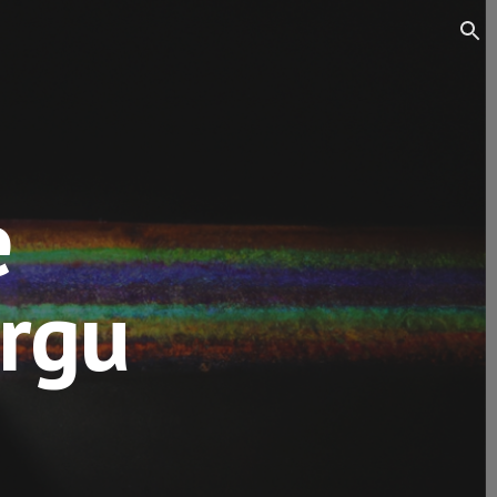
ion
e
rgu