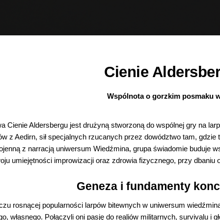
Cienie Aldersbe
Wspólnota o gorzkim posmaku 
a Cienie Aldersbergu jest drużyną stworzoną do wspólnej gry na la
w z Aedirn, sił specjalnych rzucanych przez dowództwo tam, gdzie
jenną z narracją uniwersum Wiedźmina, grupa świadomie buduje wsp
ju umiejętności improwizacji oraz zdrowia fizycznego, przy dbaniu 
Geneza i fundamenty konc
iczu rosnącej popularności larpów bitewnych w uniwersum wiedźmina
, własnego. Połączyli oni pasję do realiów militarnych, survivalu i gł