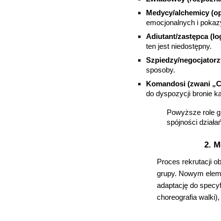
Medycy/alchemicy (opi
emocjonalnych i pokaz
Adiutant/zastępca (log
ten jest niedostępny.
Szpiedzy/negocjatorz
sposoby.
Komandosi (zwani „C
do dyspozycji bronie k
Powyższe role g
spójności działa
2. M
Proces rekrutacji o
grupy. Nowym elem
adaptację do specyf
choreografia walki),