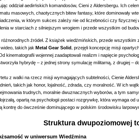
jąc oddział aedirńskich komandosów, Cieni z Aldersbergu. Ich cele
ematu masowych, chaotycznych bitew fantasy, które dominowały wte
adczenia, w którym sukces zależy nie od liczebności czy fizycznej w
lenia w starciach z silniejszym wrogiem i przede wszystkim od budo
 z różnorodnych źródeł. Z książek wiedźmińskich, przede wszystkim
wideo, takich jak
Metal Gear Solid
, przejęli koncepcję misji oparty
 Od kinematografii wojennej zaadaptowali realizm i napięcie psycholog
 stworzyła hybrydę – z jednej strony symulację militarną, z drugiej –
tetu z walki na rzecz misji wymagających subtelności, Cienie Alder
nień, takich jak honor, lojalność, zdrada, czy moralność. W ich wąt
dejmowania trudnych, moralnie dwuznacznych wyborów, a tym samy
ojrzałą, opartą na psychologii postaci rozgrywkę, która wymaga od u
 kontrę do ówcześnie dominującego w polskim środowisku larpowym 
Struktura dwupoziomowej t
Tożsamość w uniwersum Wiedźmina