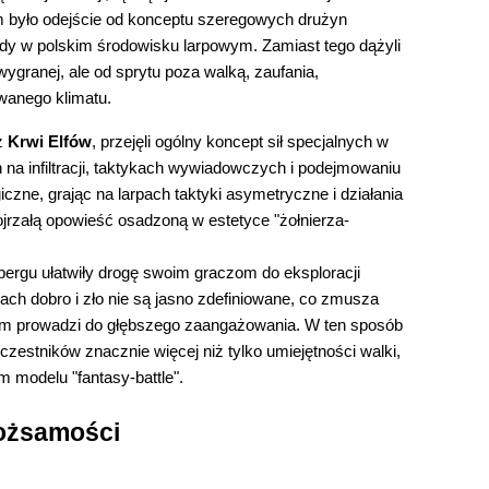
m było odejście od konceptu szeregowych drużyn
dy w polskim środowisku larpowym. Zamiast tego dążyli
ygranej, ale od sprytu poza walką, zaufania,
wanego klimatu.
 z
Krwi Elfów
, przejęli ogólny koncept sił specjalnych w
ch na infiltracji, taktykach wywiadowczych i podejmowaniu
iczne, grając na larpach taktyki asymetryczne i działania
 dojrzałą opowieść osadzoną w estetyce "żołnierza-
sbergu ułatwiły drogę swoim graczom do eksploracji
kach dobro i zło nie są jasno zdefiniowane, co zmusza
m prowadzi do głębszego zaangażowania. W ten sposób
czestników znacznie więcej niż tylko umiejętności walki,
modelu "fantasy-battle".
ożsamości