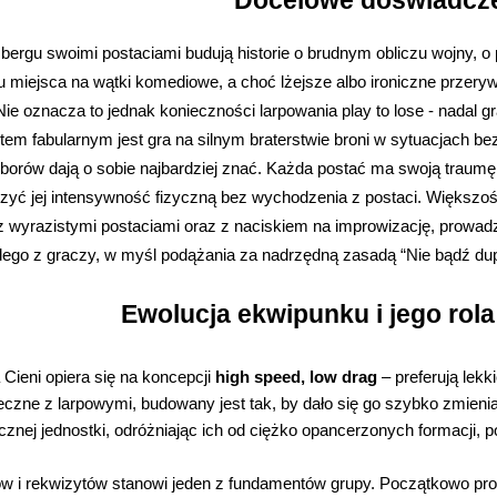
Docelowe doświadcz
bergu swoimi postaciami budują historie o brudnym obliczu wojny, o p
tu miejsca na wątki komediowe, a choć lżejsze albo ironiczne przeryw
Nie oznacza to jednak konieczności larpowania play to lose - nadal
 fabularnym jest gra na silnym braterstwie broni w sytuacjach bez
rów dają o sobie najbardziej znać. Każda postać ma swoją traumę,
szyć jej intensywność fizyczną bez wychodzenia z postaci. Większoś
 z wyrazistymi postaciami oraz z naciskiem na improwizację, prow
dego z graczy, w myśl podążania za nadrzędną zasadą “Nie bądź d
Ewolucja ekwipunku i jego rol
a Cieni opiera się na koncepcji
high speed, low drag
– preferują lekk
czne z larpowymi, budowany jest tak, by dało się go szybko zmienia
tycznej jednostki, odróżniając ich od ciężko opancerzonych formacji
w i rekwizytów stanowi jeden z fundamentów grupy. Początkowo pros