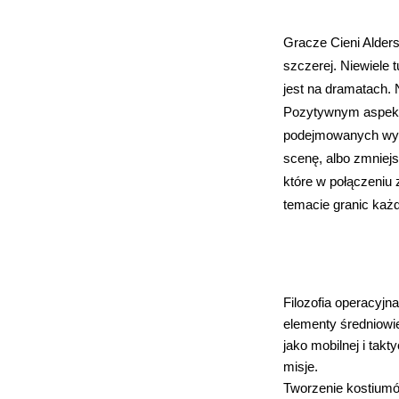
Gracze Cieni Alders
szczerej. Niewiele 
jest na dramatach. 
Pozytywnym aspektem
podejmowanych wybo
scenę, albo zmniej
które w połączeniu
temacie granic każ
Filozofia operacyjn
elementy średniowie
jako mobilnej i tak
misje.
Tworzenie kostiumó