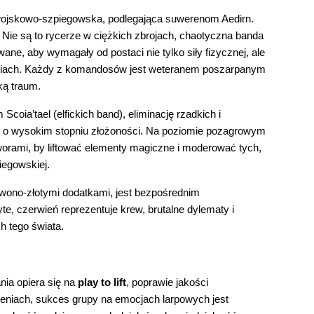
a wojskowo-szpiegowska, podlegająca suwerenom Aedirn.
ie są to rycerze w ciężkich zbrojach, chaotyczna banda
wane, aby wymagały od postaci nie tylko siły fizycznej, ale
ostaciach. Każdy z komandosów jest weteranem poszarpanym
ką traum.
ia’tael (elfickich band), eliminację rzadkich i
e o wysokim stopniu złożoności. Na poziomie pozagrowym
worami, by liftować elementy magiczne i moderować tych,
iegowskiej.
rwono-złotymi dodatkami, jest bezpośrednim
yte, czerwień reprezentuje krew, brutalne dylematy i
h tego świata.
nia opiera się na
play to lift
, poprawie jakości
ieniach, sukces grupy na emocjach larpowych jest