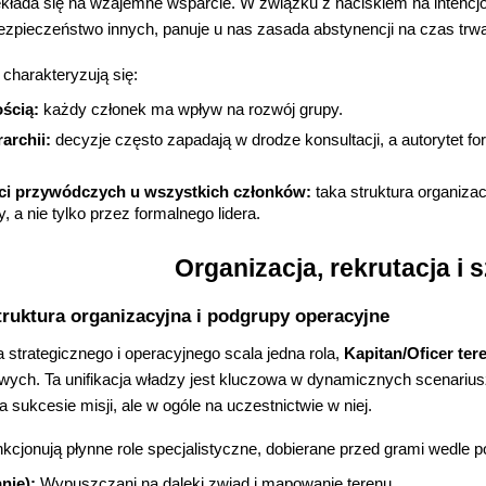
zekłada się na wzajemne wsparcie. W związku z naciskiem na intenc
ezpieczeństwo innych, panuje u nas zasada abstynencji na czas trwa
charakteryzują się:
ścią:
każdy członek ma wpływ na rozwój grupy.
archii:
decyzje często zapadają w drodze konsultacji, a autorytet f
ci przywódczych u wszystkich członków:
taka struktura organizac
 a nie tylko przez formalnego lidera.
Organizacja, rekrutacja i 
truktura organizacyjna i podgrupy operacyjne
strategicznego i operacyjnego scala jedna rola,
Kapitan/Oficer te
wych. Ta unifikacja władzy jest kluczowa w dynamicznych scenariu
a sukcesie misji, ale w ogóle na uczestnictwie w niej.
cjonują płynne role specjalistyczne, dobierane przed grami wedle p
nie):
Wypuszczani na daleki zwiad i mapowanie terenu.