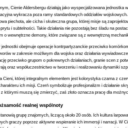
rnym, Cienie Aldersbergu działają jako wyspecjalizowana jednostk
acyjna wykracza poza ramy standardowych oddziałów wojskowych. N
owa piechota, ale cicha i skuteczna grupa, której misje są zaprojekto
prytu i subtelności. Takie działania nie pozostają bez śladu na p
ym o wewnętrzne demony, które związane są z wewnętrzną mechani
ednostki obejmuje operacje kontrpartyzanckie przeciwko komórkom Sco
worów w zakresie możliwym dla wojska oraz działania wywiadowcz
zację przeciwko grupom o pokrewnych działaniach, granie scen z pot
grają oraz współuczestnictwo w tworzeniu i realizowaniu dynamiki szp
 Cieni, której integralnym elementem jest kolorystyka czarna z cze
harakteru ich misji. Czerń symbolizuje profesjonalizm i działanie skr
 z którymi muszą się zmierzyć, zaś złoto oznacza pracę dla możnyc
Tożsamość realnej wspólnoty
tanowią grupę znajomych, liczącą około 20 osób. Ich kultura larpowa
ych graczy poprzez aktywne wspieranie ich immersji i narracji. W C