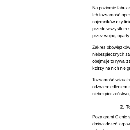
Na poziomie fabula
Ich tożsamość oper
najemników czy lini
przede wszystkim s
przez wojnę, opart
Zakres obowiązków j
niebezpiecznych st
obejmuje to rywali
którzy na nich nie 
Tożsamość wizualna
odzwierciedleniem c
niebezpieczeństwo,
2. 
Poza grami Cienie s
doświadczeń larpow