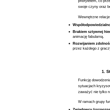
priorytetem, co pr
swoje czyny oraz b
Wewnętrzne relacje 
Współodpowiedzialno
Brakiem sztywnej hier
animację fabularną.
Rozwijaniem zdolnoś
przez każdego z graczy,
1. S
Funkcję dowodzenia 
sytuacjach kryzyso
zaważyć nie tylko n
W ramach grupy funk
Zwiadowcy (rozpozna