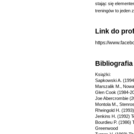
stając się element
treningów to jeden z
Link do pro
https://www.face
Bibliografi
Książki:
Sapkowski A. (199
Marszalik M., Nowa
Glen Cook (1984-2
Joe Abercrombie (
Montola M., Stenros 
Rheingold H. (1993
Jenkins H. (1992) T
Bourdieu P. (1986) 
Greenwood