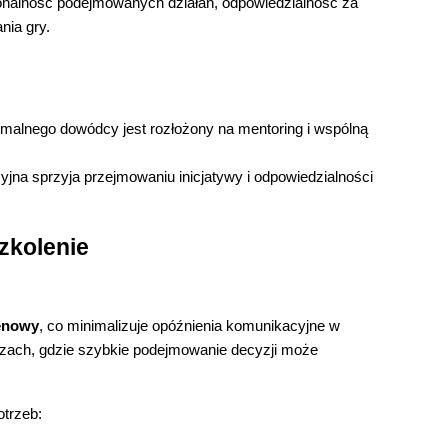
jonalność podejmowanych działań, odpowiedzialność za
nia gry.
ormalnego dowódcy jest rozłożony na mentoring i wspólną
yjna sprzyja przejmowaniu inicjatywy i odpowiedzialności
szkolenie
renowy
, co minimalizuje opóźnienia komunikacyjne w
szach, gdzie szybkie podejmowanie decyzji może
otrzeb: