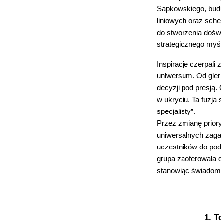
Sapkowskiego, budu
liniowych oraz sch
do stworzenia doświ
strategicznego myś
Inspiracje czerpali
uniwersum. Od gier 
decyzji pod presją.
w ukryciu. Ta fuzja
specjalisty”.
Przez zmianę priory
uniwersalnych zagad
uczestników do po
grupa zaoferowała d
stanowiąc świadomą
1. 