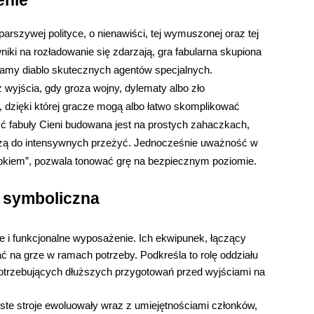
enie
arszywej polityce, o nienawiści, tej wymuszonej oraz tej
niki na rozładowanie się zdarzają, gra fabularna skupiona
 gramy diablo skutecznych agentów specjalnych.
 wyjścia, gdy groza wojny, dylematy albo zło
 dzięki której gracze mogą albo łatwo skomplikować
ć fabuły Cieni budowana jest na prostych zahaczkach,
adzą do intensywnych przeżyć. Jednocześnie uważność w
upkiem”, pozwala tonować grę na bezpiecznym poziomie.
a symboliczna
ie i funkcjonalne wyposażenie. Ich ekwipunek, łączący
ć na grze w ramach potrzeby. Podkreśla to rolę oddziału
, potrzebujących dłuższych przygotowań przed wyjściami na
te stroje ewoluowały wraz z umiejętnościami członków,