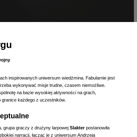
rgu
wojny
rpach inspirowanych uniwersum wiedźmina. Fabularnie jest
 trzeba wykonywać misje trudne, czasem niemożliwe.
ólnotę na bazie wysokiej aktywności na grach,
o granice każdego z uczestników.
eptualne
, grupa graczy z drużyny larpowej
Slakter
postanowiła
ębokiej narracji, łącząc je z uniwersum Andrzeja